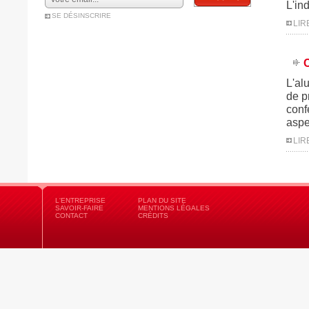
L'in
SE DÉSINSCRIRE
LIR
C
L'al
de p
conf
aspe
LIR
L'ENTREPRISE
PLAN DU SITE
SAVOIR-FAIRE
MENTIONS LÉGALES
CONTACT
CRÉDITS