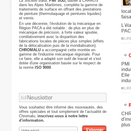
La Société sœur,
PMI SUD,
basée à CARROS
dans les Alpes Maritimes, complète la gamme de
traitements de surface en offrant des prestations
loca
de peinture (thermolaquage et peintures liquides)
faisa
et vernis.
En une décennie, l'évolution de la mécanique en
L'él
Région PACA a été notable : de plus en plus de
PACA
mécanique de précision, à forte valeur ajoutée,
corrélativement avec la disparition des
LIR
fabrications locales de pièces plus simples (effets
de la délocalisation puis de la mondialisation).
CHROMALU
a accompagné cette montée en
gamme de l'industrie mécanique régionale. Pour
ce faire, elle a adapté son outil de travail et s'est
dotée d'une organisation basée sur le respect de
PMI 
la norme
ISO 9000
.
indu
Elle
indu
LIR
R
Vous souhaitez être informé des nouveautés, des
offres spéciales et tout simplement de l’actualité de
CHRO
Chromalu,
inscrivez-vous à notre lettre
d'in
d'information.
plus