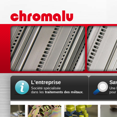
L'entreprise
Sav
Société spécialisée
Une
dans les
traitements des métaux
.
pour